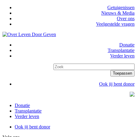
Overslaan
Getuigenissen
en
Nieuws & Media
Secundaire
naar
Over ons
navigatie
de
Veelgestelde vragen
inhoud
gaan
Donatie
Transplantatie
Hoofdnavigatie
Verder leven
Ook jij bent donor
Header
cta
Donatie
Transplantatie
Hoofdnavigatie
Verder leven
Ook jij bent donor
Header